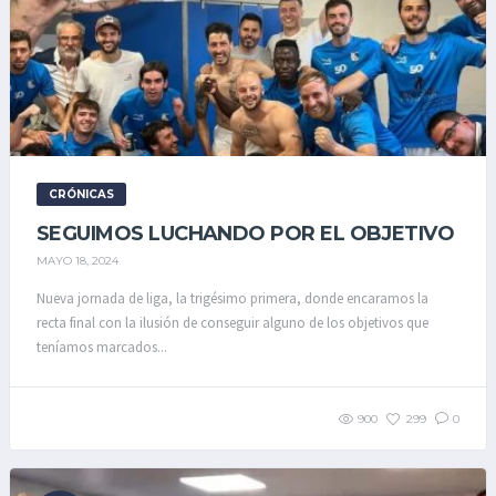
CRÓNICAS
SEGUIMOS LUCHANDO POR EL OBJETIVO
MAYO 18, 2024
Nueva jornada de liga, la trigésimo primera, donde encaramos la
recta final con la ilusión de conseguir alguno de los objetivos que
teníamos marcados...
900
299
0