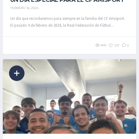
UN DÍA ESPECIAL PARA EL CF AMISPORT
FEBRERO 16, 2024
Un día que recordaremos para siempre en la familia del CF Amisport.
El pasado 9 de febrero de 2024, la Real Federación de Fútbol...
840
217
0