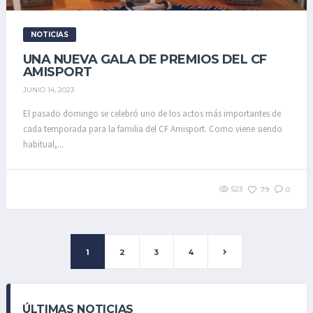
NOTICIAS
UNA NUEVA GALA DE PREMIOS DEL CF
AMISPORT
JUNIO 14, 2023
El pasado domingo se celebró uno de los actos más importantes de
cada temporada para la familia del CF Amisport. Como viene siendo
habitual,...
523
79
0
1
2
3
4
ÚLTIMAS NOTICIAS