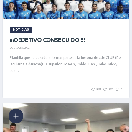
NOTICIAS
¡¡¡OBJETIVO CONSEGUIDO!!!!
JULIO 29, 2024
Plantilla que ha pasado a formar parte de la historia de este CLUB (De
izquierda a derecha)Fila superior: Josean, Pablo, Dani, Rebo, Micky,
Juan,...
861
337
0