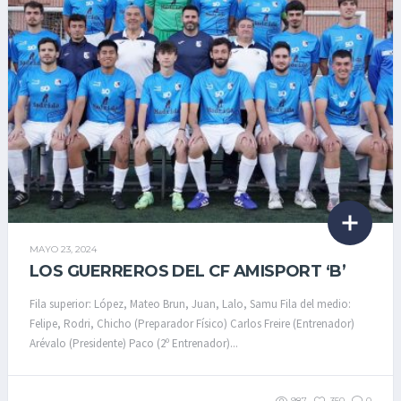
MAYO 23, 2024
LOS GUERREROS DEL CF AMISPORT ‘B’
Fila superior: López, Mateo Brun, Juan, Lalo, Samu Fila del medio:
Felipe, Rodri, Chicho (Preparador Físico) Carlos Freire (Entrenador)
Arévalo (Presidente) Paco (2º Entrenador)...
987
350
0