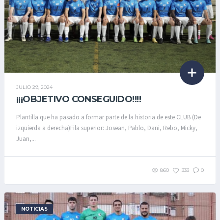
JULIO 29, 2024
¡¡¡OBJETIVO CONSEGUIDO!!!!
Plantilla que ha pasado a formar parte de la historia de este CLUB (De
izquierda a derecha)Fila superior: Josean, Pablo, Dani, Rebo, Micky,
Juan,...
860
333
0
NOTICIAS