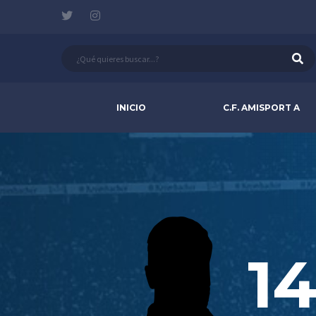
INICIO
C.F. AMISPORT A
14