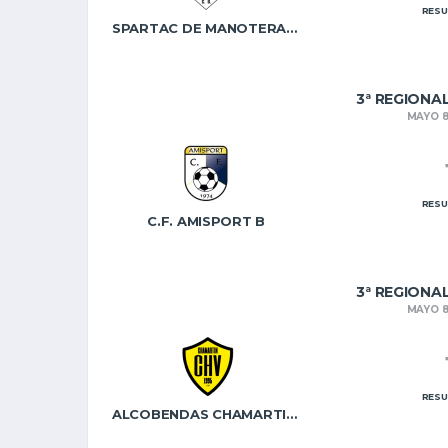
RESU
SPARTAC DE MANOTERAS C
3ª REGIONA
MAYO 8
RESU
C.F. AMISPORT B
3ª REGIONA
MAYO 8
RESU
ALCOBENDAS CHAMARTIN C